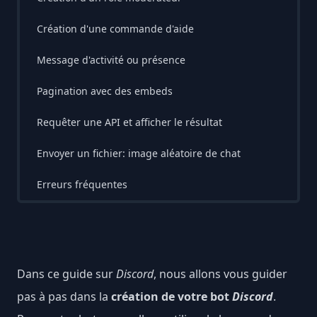
Création d'une commande d'aide
Les collections
Message d'activité ou présence
Récupérer des données
Les emojis / smileys
Pagination avec des embeds
Filtrer les données
Les réactions
Requêter une API et afficher le résultat
Appliquer un traitement aux données
Les permissions
Envoyer un fichier: image aléatoire de chat
Collections d'un message
Les événements
Erreurs fréquentes
Les timers: setInterval, setTimeout
fetchUser is not a function
undefined ls-remote -h -t
Dans ce guide sur
Discord
, nous allons vous guider
An invalid token was provided
pas à pas dans la
création de votre bot
Discord
.