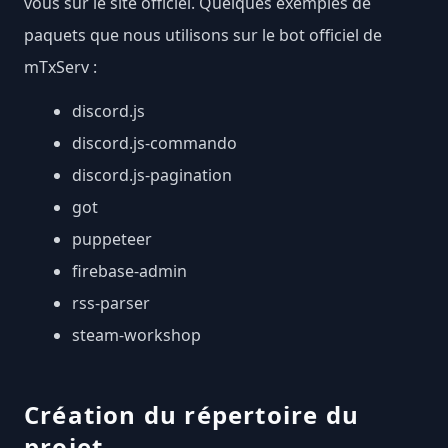
vous sur
le site officiel
. Quelques exemples de
paquets que nous utilisons sur le
bot officiel de
mTxServ
:
discord.js
discord.js-commando
discord.js-pagination
got
puppeteer
firebase-admin
rss-parser
steam-workshop
Création du répertoire du
projet