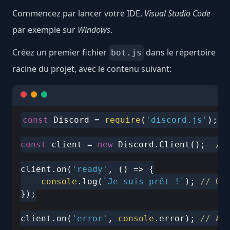
Commencez par lancer votre IDE,
Visual Studio Code
par exemple sur
Windows
.
Créez un premier fichier
dans le répertoire
bot.js
racine du projet, avec le contenu suivant:
const
 Discord = 
require
(
'discord.js'
); 
/
const
 client = 
new
 Discord.Client();  
//
client.on(
'ready'
, 
() =>
 {

console
.log(
`Je suis prêt !`
); 
// On
});

client.on(
'error'
, 
console
.error); 
// Af