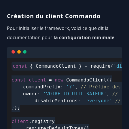
Création du client Commando
Pour initialiser le framework, voici ce que dit la
documentation pour
la configuration minimale
:
const
 { CommandoClient } = require(
'disc
const
client
 = 
new
 CommandoClient({

	commandPrefix: 
'?'
, 
// Préfixe des c
	owner: 
'VOTRE_ID_UTILISATEUR'
, 
// ID
        disableMentions: 
'everyone'
// D
});

client
.registry

    .registerDefaultTypes()
