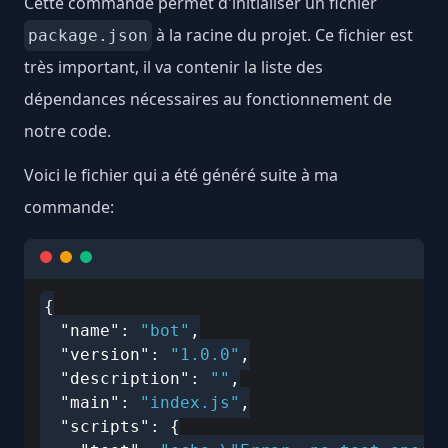
Cette commande permet d'initialiser un fichier
à la racine du projet. Ce fichier est
package.json
très important, il va contenir la liste des
dépendances nécessaires au fonctionnement de
notre code.
Voici le fichier qui a été généré suite à ma
commande:
{

"name"
: 
"bot"
,

"version"
: 
"1.0.0"
,

"description"
: 
""
,

"main"
: 
"index.js"
,

"scripts"
: {
