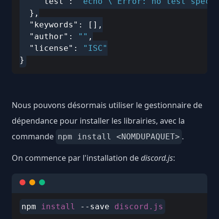
"test"
: 
"echo \"Error: no test speci
  },

"keywords"
: [],

"author"
: 
""
,

"license"
: 
"ISC"
Nous pouvons désormais utiliser le gestionnaire de
dépendance pour installer les librairies, avec la
commande
.
npm install <NOMDUPAQUET>
On commence par l'installation de
discord.js
:
npm 
install 
--save 