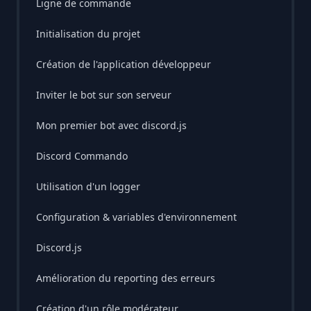
Ligne de commande
Initialisation du projet
Création de l'application développeur
Inviter le bot sur son serveur
Mon premier bot avec discord.js
Discord Commando
Utilisation d'un logger
Création du client Commando
Configuration & variables d'environnement
Les commandes
Discord.js
Les permissions
Amélioration du reporting des erreurs
Les arguments
Message embed
Création d'un rôle modérateur
Exemples d'embeds