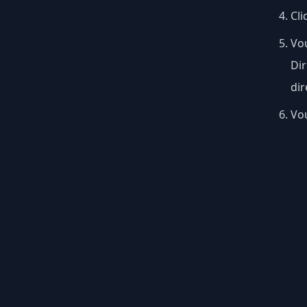
Cli
Vou
Dir
dir
Vou