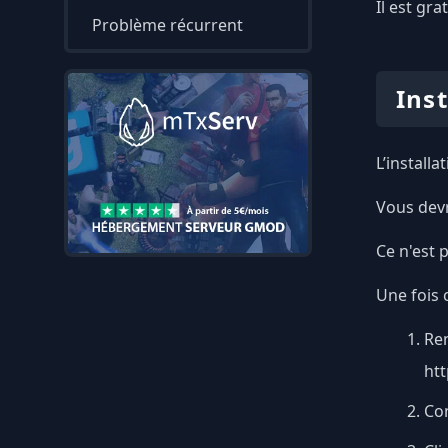
Il est gra
Problème récurrent
Ins
L’install
Vous devr
Ce n'est 
Une fois c
Re
htt
Co