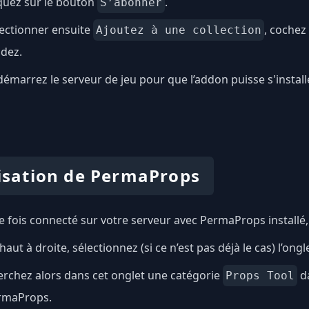
quez sur le bouton
.
S’abonner
ectionner ensuite
, cochez 
Ajoutez à une collection
idez.
émarrez le serveur de jeu pour que l’addon puisse s'installe
lisation de PermaProps
 fois connecté sur votre serveur avec PermaProps installé
haut à droite, sélectionnez (si ce n’est pas déjà le cas) l’ongl
rchez alors dans cet onglet une catégorie
da
Props Tool
rmaProps.