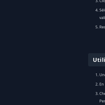
Cli
Sél
val
Red
Uti
Une
En 
Che
Pe