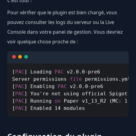
C'est tout !
Pour vérifier que le plugin est bien chargé, vous
pouvez consulter les logs du serveur ou la Live
Console dans votre panel de gestion. Vous devriez
voir quelque chose proche de :
[
PAC
] Loading 
PAC
 v2.0.0-pre6

Server permissions 
file
 permissions.yml i
[
PAC
] Enabling 
PAC
 v2.0.0-pre6

[
PAC
] You're not using official Spigot bu
[
PAC
] Running 
on
 Paper v1_13_R2 (MC: 1.13
[
PAC
] Enabled 14 modules