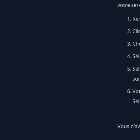
votre ser
Ren
Cli
Ch
Sél
Sé
su
Vo
Sel
Vous n'av