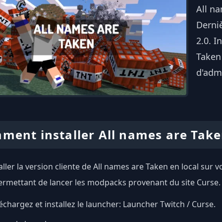
All n
Derni
2.0. I
Taken
d'admi
ment installer All names are Take
aller la version cliente de All names are Taken en local sur v
ermettant de lancer les modpacks provenant du site Curse.
échargez et installez le launcher:
Launcher Twitch / Curse
.