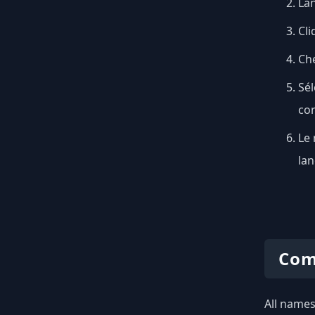
Lan
Cli
Ch
Sél
con
Le 
lan
Com
All names