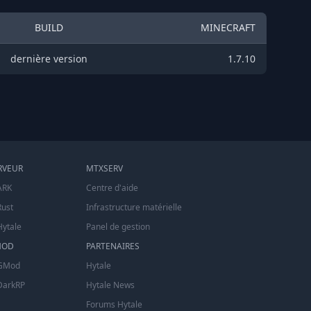
BUILD
MINECRAFT
dernière version
1.7.10
RVEUR
MTXSERV
ARK
Centre d'aide
Rust
Infrastructure matérielle
Hytale
Panel de gestion
MOD
PARTENAIRES
 GMod
Hytale
DarkRP
Hytale News
Forums Hytale