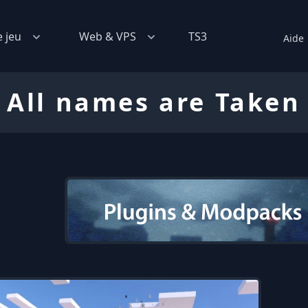
e jeu
Web & VPS
TS3
Aide
All names are Taken