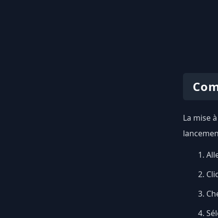
Com
La mise à
lancement
All
Cli
Ch
Sél