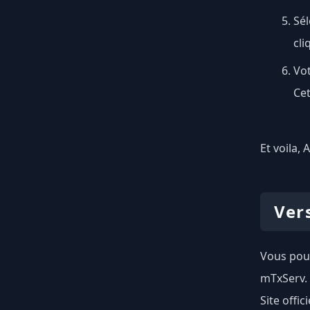
Sé
cli
Vot
Cet
Et voila, 
Ver
Vous pouv
mTxServ.
Site offici