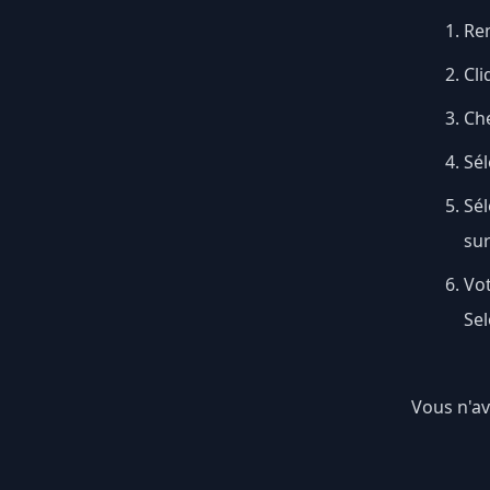
Ren
Cli
Ch
Sél
Sé
su
Vo
Sel
Vous n'av