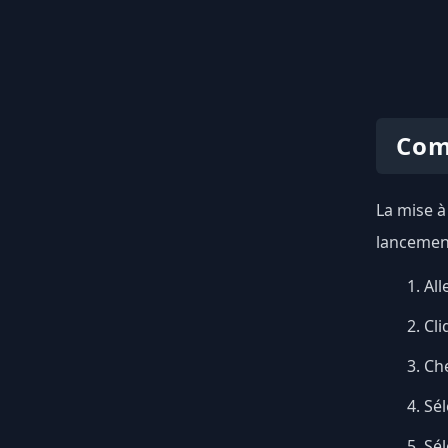
Com
La mise à
lancement
All
Cli
Ch
Sél
Sé