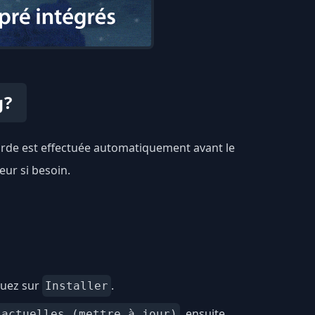
g?
garde est effectuée automatiquement avant le
eur si besoin.
quez sur
.
Installer
, ensuite
 actuelles (mettre à jour)