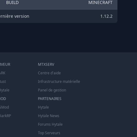
BUILD
MINECRAFT
rnière version
1.12.2
RVEUR
MTXSERV
ARK
Centre d'aide
Rust
Infrastructure matérielle
Hytale
Panel de gestion
MOD
PARTENAIRES
 GMod
Hytale
DarkRP
Hytale News
Forums Hytale
Top Serveurs