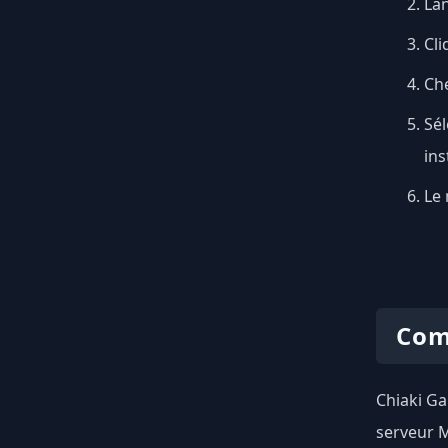
Lan
Cli
Ch
Sél
ins
Le 
Com
Chiaki Ga
serveur M