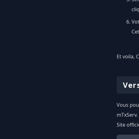
cli
Vot
Cet
Et voila, 
Ver
Vous pouv
mTxServ.
Site offici