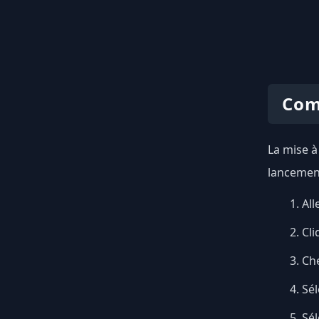
Com
La mise à
lancement
All
Cli
Ch
Sél
Sé