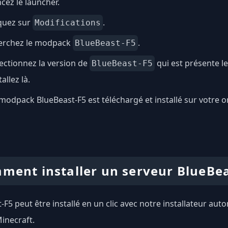
cez le launcher.
quez sur
.
Modifications
erchez le modpack
.
BlueBeast-F5
ectionnez la version de
qui est présente l
BlueBeast-F5
tallez là.
modpack BlueBeast-F5 est téléchargé et installé sur votre or
ment installer un serveur BlueBea
-F5 peut être installé en un clic avec notre installateur aut
inecraft.