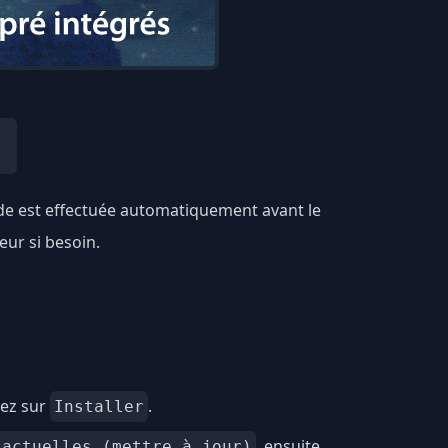
rde est effectuée automatiquement avant le
eur si besoin.
uez sur
.
Installer
, ensuite
 actuelles (mettre à jour)