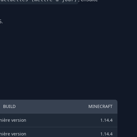
5.
BUILD
MINECRAFT
nière version
1.14.4
nière version
1.14.4