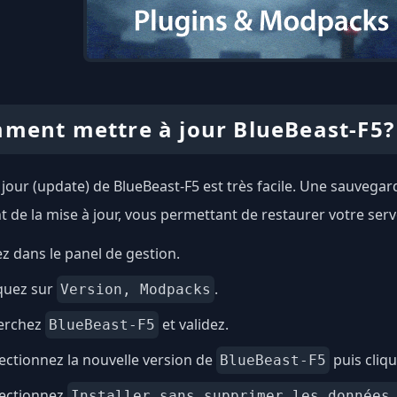
ment mettre à jour BlueBeast-F5?
 jour (update) de BlueBeast-F5 est très facile. Une sauvega
 de la mise à jour, vous permettant de restaurer votre serv
ez dans le panel de gestion.
quez sur
.
Version, Modpacks
erchez
et validez.
BlueBeast-F5
ectionnez la nouvelle version de
puis cliq
BlueBeast-F5
lectionnez
Installer sans supprimer les données