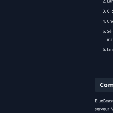
Lan
Cli
Ch
Sél
ins
Le 
Com
BlueBeast
serveur M