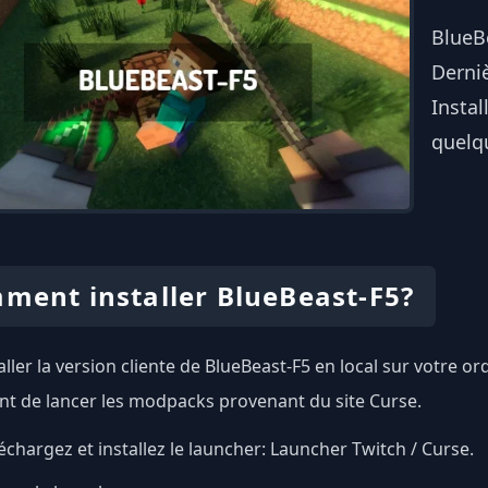
BlueB
Derniè
Instal
quelqu
ment installer BlueBeast-F5?
aller la version cliente de BlueBeast-F5 en local sur votre or
t de lancer les modpacks provenant du site Curse.
échargez et installez le launcher:
Launcher Twitch / Curse
.