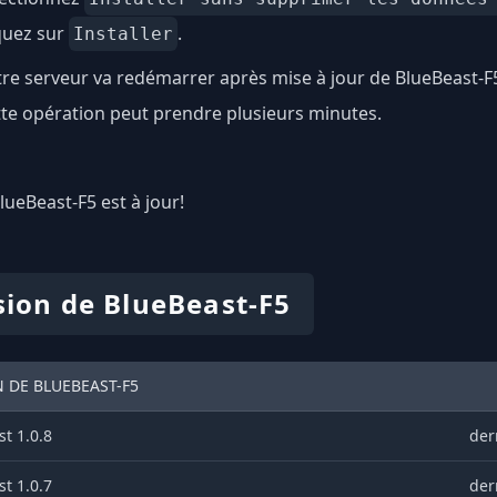
quez sur
.
Installer
re serveur va redémarrer après mise à jour de BlueBeast-F
te opération peut prendre plusieurs minutes.
BlueBeast-F5 est à jour!
sion de BlueBeast-F5
 DE BLUEBEAST-F5
t 1.0.8
der
t 1.0.7
der