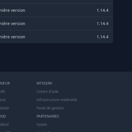
nière version
1.14.4
nière version
1.14.4
nière version
1.14.4
RVEUR
MTXSERV
ARK
Centre d'aide
Rust
Infrastructure matérielle
Hytale
Panel de gestion
MOD
PARTENAIRES
 GMod
Hytale