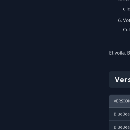
cli
Vot
Cet
Et voila, 
Ver
VERSION
BlueBeas
BlueBeas