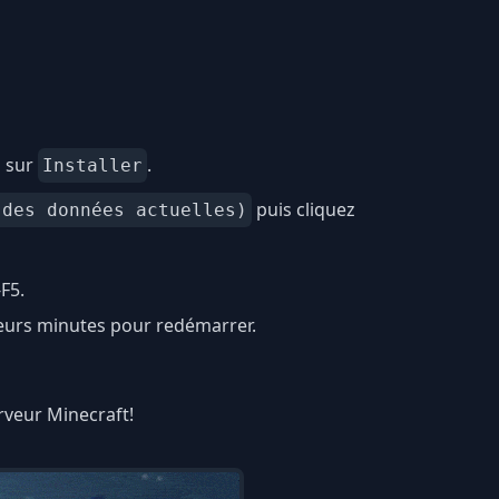
z sur
.
Installer
puis cliquez
 des données actuelles)
F5.
ieurs minutes pour redémarrer.
erveur Minecraft!