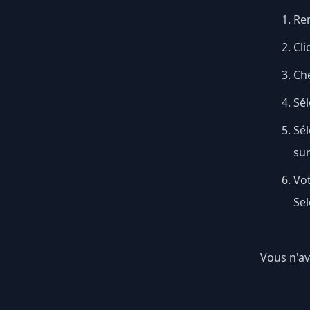
Ren
Cli
Ch
Sél
Sé
su
Vo
Sel
Vous n'av