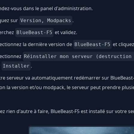
dez-vous dans le panel d'administration.
quez sur
.
Version, Modpacks
erchez
et validez.
BlueBeast-F5
ectionnez la dernière version de
et clique
BlueBeast-F5
lectionnez
Réinstaller mon serveur (destruction
r
.
Installer
tre serveur va automatiquement redémarrer sur BlueBeast-
on la version et/ou modpack, le serveur peut prendre plus
ez rien d'autre à faire, BlueBeast-F5 est installé sur votre s