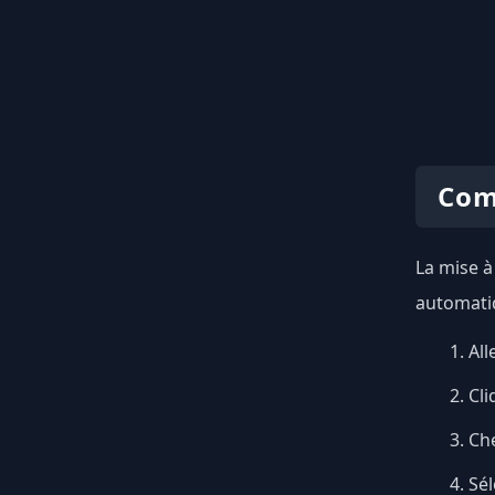
Com
La mise à
automatiq
All
Cli
Ch
Sél