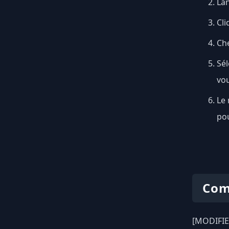
Lan
Cli
Ch
Sél
vou
Le 
pou
Com
[MODIFIED