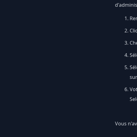
d'adminis
Ren
Cli
Ch
Sél
Sé
su
Vo
Sel
Vous n'av