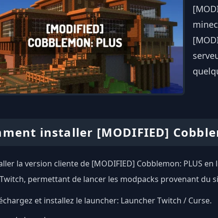
[MODI
minecr
[MODI
serve
quelqu
ment installer [MODIFIED] Cobbl
aller la version cliente de [MODIFIED] Cobblemon: PLUS en lo
Twitch, permettant de lancer les modpacks provenant du si
échargez et installez le launcher:
Launcher Twitch / Curse
.