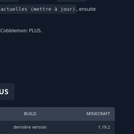
, ensuite
 actuelles (mettre à jour)
] Cobblemon: PLUS.
LUS
BUILD
MINECRAFT
dernière version
1.19.2