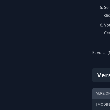
Sé
cli
Vo
Cet
Et voila,
Ver
VERSIO
[MODIFI