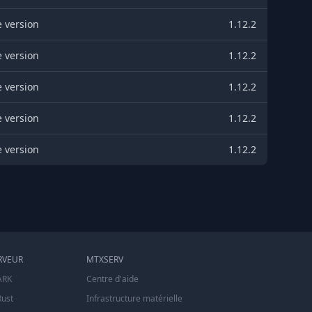
 version
1.12.2
 version
1.12.2
 version
1.12.2
 version
1.12.2
 version
1.12.2
RVEUR
MTXSERV
ARK
Centre d'aide
Rust
Infrastructure matérielle