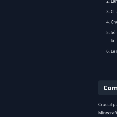
Lan
Cli
Ch
Sél
là.
Le 
Com
Crucial p
Minecraft