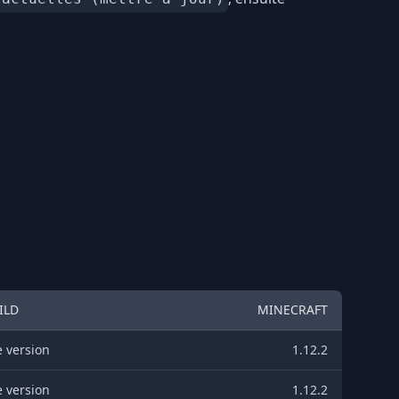
ILD
MINECRAFT
 version
1.12.2
 version
1.12.2