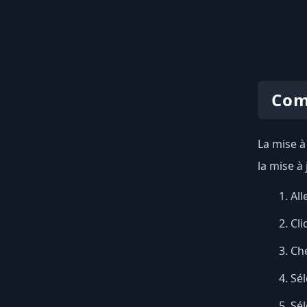
Com
La mise à
la mise à
All
Cli
Ch
Sél
Sé