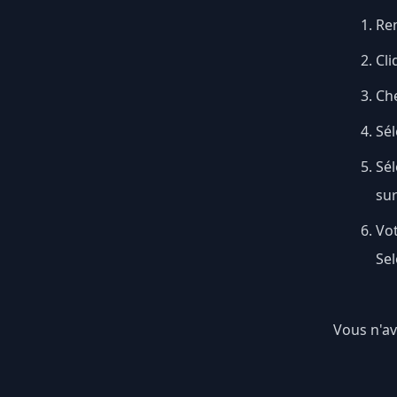
Ren
Cli
Ch
Sél
Sé
su
Vo
Sel
Vous n'ave