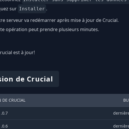
quez sur
.
Installer
re serveur va redémarrer après mise à jour de Crucial.
te opération peut prendre plusieurs minutes.
Crucial est à jour!
sion de Crucial
 DE CRUCIAL
BU
1.0.7
dernière
1.0.6
dernière