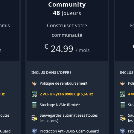
Community
48
joueurs
 amis
Construisez votre
F
communauté
€
24.99
s
/ mois
INCLUS DANS L'OFFRE
INCLUS
Politique de remboursement
Pol
GHz
2 vCPU Ryzen 9900X @ 5,6GHz
4 v
Stockage NVMe illimité*
Sto
toutes
Sauvegardes automatisées (toutes
Sau
les heures)
les
cGuard
Protection Anti-DDoS CosmicGuard
Pro