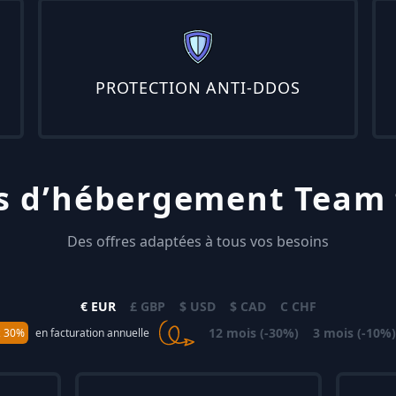
PROTECTION ANTI-DDOS
s d’hébergement Team 
Des offres adaptées à tous vos besoins
€ EUR
£ GBP
$ USD
$ CAD
C CHF
12 mois (-30%)
3 mois (-10%)
z 30%
en facturation annuelle