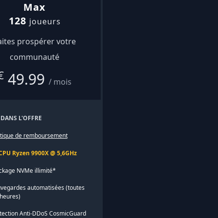
Max
128
joueurs
aites prospérer votre
communauté
€
49.99
/ mois
 DANS L'OFFRE
itique de remboursement
CPU Ryzen 9900X @ 5,6GHz
ckage NVMe illimité*
vegardes automatisées (toutes
 heures)
tection Anti-DDoS CosmicGuard