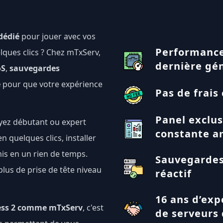
dédié
pour jouer avec vos
Performance
elques clics ? Chez mTxServ,
dernière gé
oS
,
sauvegardes
e
pour que votre expérience
Pas de frais 
Panel exclusi
oyez débutant ou expert
constante a
 quelques clics, installer
mis en un rien de temps.
Sauvegardes
plus de prise de tête niveau
réactif
16 ans d’ex
ess 2 comme mTxServ
, c'est
de serveurs 