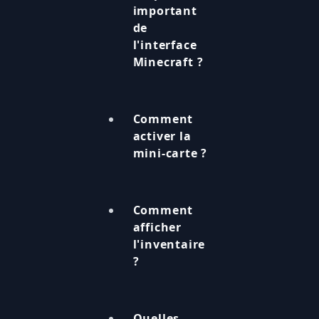
important
de
l'interface
Minecraft ?
Comment
activer la
mini-carte ?
Comment
afficher
l'inventaire
?
Quelles