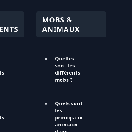
MOBS &
ENTS
ANIMAUX
Quelles
sont les
ts
différents
mobs ?
Quels sont
les
ts
principaux
animaux
dans