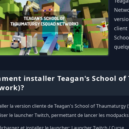
Teaga
Netwo
versi
client
Schoo
quelqu
ment installer Teagan's School o
work)?
aller la version cliente de Teagan's School of Thaumaturgy 
liser le launcher Twitch, permettant de lancer les modpacks
échargez et installez le launcher:
Launcher Twitch / Curse
.