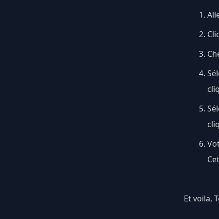
All
Cli
Ch
Sél
cli
Sé
cli
Vot
Cet
Et voila,