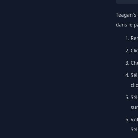
Teagan's 
dans le p
Ren
Cli
Ch
Sél
cli
Sé
su
Vo
Sel