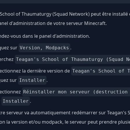
School of Thaumaturgy (Squad Network) peut être installé e
anel d'administration de votre serveur Minecraft.
dez-vous dans le panel d'administration.
quez sur
.
Version, Modpacks
erchez
Teagan's School of Thaumaturgy (Squad N
ectionnez la dernière version de
Teagan's School of 
quez sur
.
Installer
lectionnez
Réinstaller mon serveur (destruction
r
.
Installer
tre serveur va automatiquement redémarrer sur Teagan's 
on la version et/ou modpack, le serveur peut prendre plus