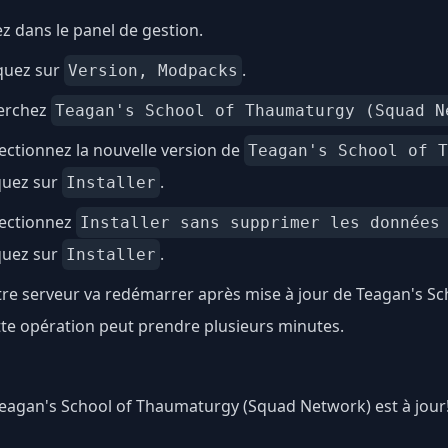
ez dans le panel de gestion.
quez sur
.
Version, Modpacks
erchez
Teagan's School of Thaumaturgy (Squad N
ectionnez la nouvelle version de
Teagan's School of T
quez sur
.
Installer
lectionnez
Installer sans supprimer les données
quez sur
.
Installer
re serveur va redémarrer après mise à jour de Teagan's S
te opération peut prendre plusieurs minutes.
 Teagan's School of Thaumaturgy (Squad Network) est à jour