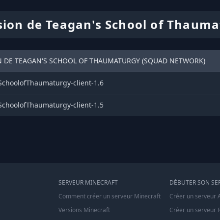
sion de Teagan's School of Thaum
N DE TEAGAN'S SCHOOL OF THAUMATURGY (SQUAD NETWORK)
SchoolofThaumaturgy-client-1.6
SchoolofThaumaturgy-client-1.5
SERVEUR MINECRAFT
DÉBUTER SON SE
Comment créer un serveur Minecraft
Créer un serveur 
Versions Minecraft
Créer un serveur 