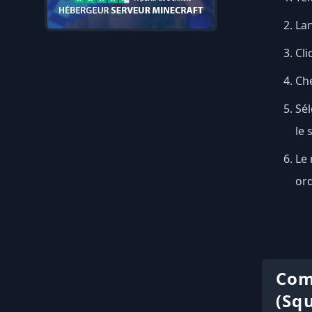
Lan
Cli
Ch
Sél
le 
Le 
ord
Com
(Sq