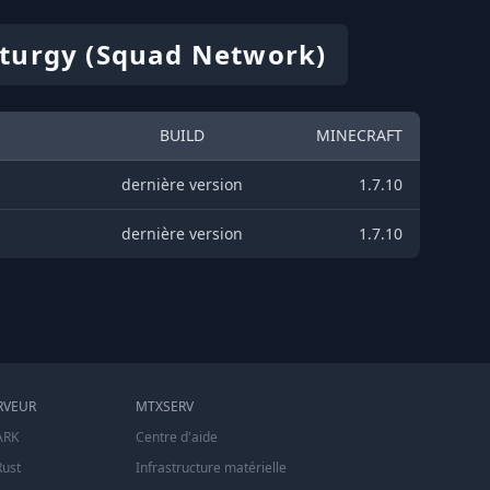
aturgy (Squad Network)
BUILD
MINECRAFT
dernière version
1.7.10
dernière version
1.7.10
RVEUR
MTXSERV
ARK
Centre d'aide
Rust
Infrastructure matérielle