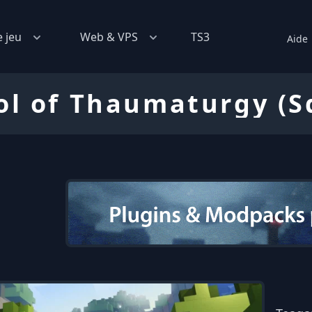
e jeu
Web & VPS
TS3
Aide
ol of Thaumaturgy (