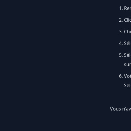
Ren
Cli
Ch
Sél
Sé
su
Vo
Sel
Vous n'av