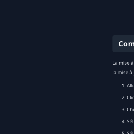
Com
La mise à
la mise à
All
Cli
Ch
Sél
Sé