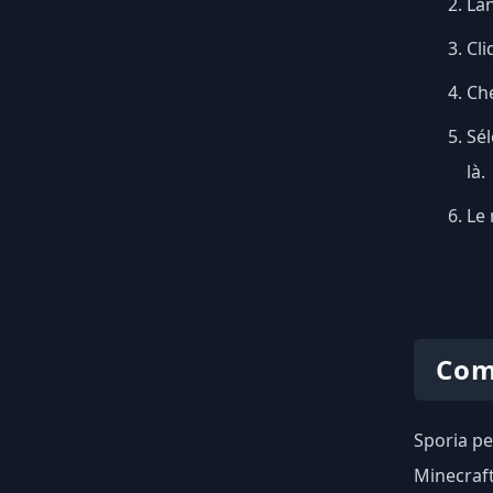
Lan
Cli
Ch
Sél
là.
Le 
Com
Sporia pe
Minecraft