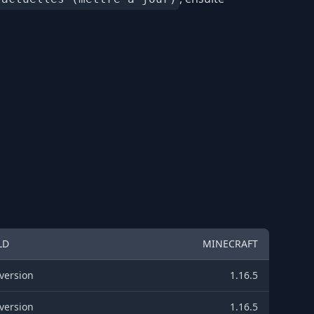
LD
MINECRAFT
version
1.16.5
version
1.16.5