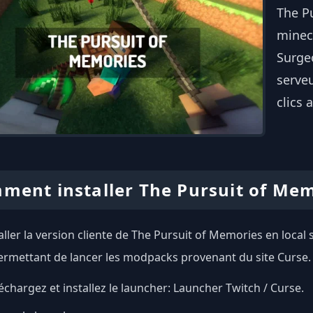
The P
minecr
Surgeo
serve
clics 
ment installer The Pursuit of Me
aller la version cliente de The Pursuit of Memories en local 
ermettant de lancer les modpacks provenant du site Curse.
échargez et installez le launcher:
Launcher Twitch / Curse
.