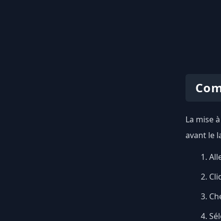
Com
La mise à
avant le 
All
Cli
Ch
Sél