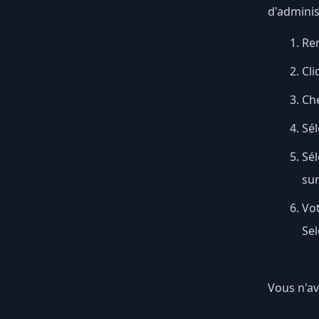
d'adminis
Ren
Cli
Ch
Sél
Sé
su
Vo
Sel
Vous n'av