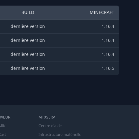
BUILD
MINECRAFT
dernière version
1.16.4
dernière version
1.16.4
dernière version
1.16.4
dernière version
1.16.5
RVEUR
MTXSERV
ARK
Centre d'aide
Rust
Infrastructure matérielle