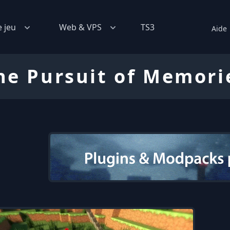
e jeu
Web & VPS
TS3
Aide
he Pursuit of Memori