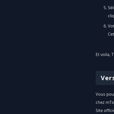
Sé
cli
Vot
Cet
Et voila,
Ver
Vous pouv
chez mTx
Site offici