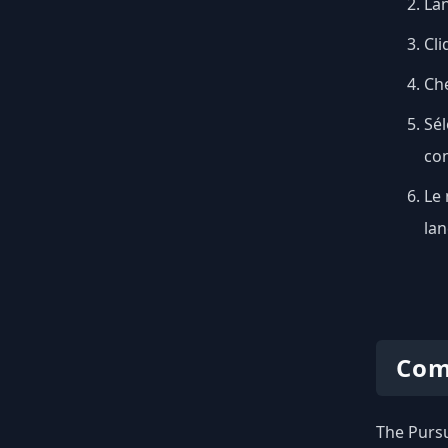
Lan
Cli
Ch
Sél
con
Le 
lan
Com
The Pursu