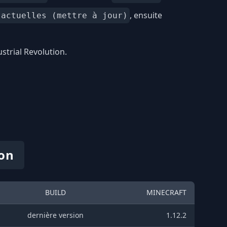
, ensuite
 actuelles (mettre à jour)
strial Revolution.
ion
BUILD
MINECRAFT
dernière version
1.12.2