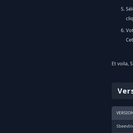
Sé
cli
Vot
Cet
Et voila, 
Ver
VERSION
SbeevIn