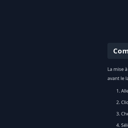
Com
La mise à
avant le 
All
Cli
Ch
Sél