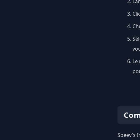
Lan
Cli
Ch
Sél
vou
Le 
pou
Com
Sbeev's I