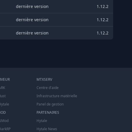
dernière version
1.12.2
dernière version
1.12.2
dernière version
1.12.2
RVEUR
MTXSERV
ARK
Centre d'aide
Rust
Infrastructure matérielle
Hytale
Panel de gestion
MOD
PARTENAIRES
 GMod
Hytale
DarkRP
Hytale News