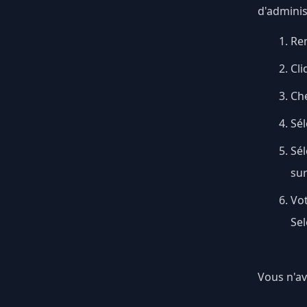
d'adminis
Ren
Cli
Ch
Sél
Sé
su
Vot
Sel
Vous n'av