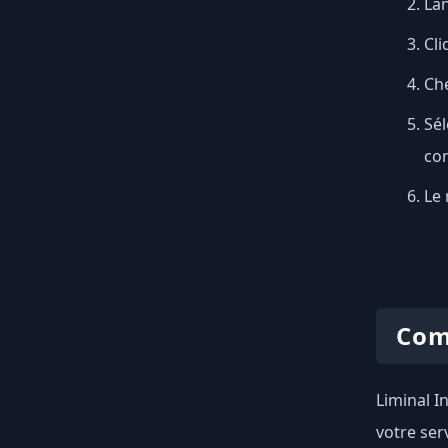
Lan
Cli
Ch
Sél
con
Le 
Com
Liminal I
votre ser