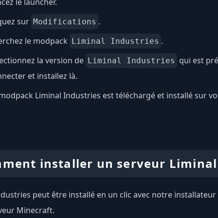
cez le launcher.
quez sur
.
Modifications
erchez le modpack
.
Liminal Industries
ectionnez la version de
qui est pr
Liminal Industries
necter et installez là.
modpack Liminal Industries est téléchargé et installé sur vo
ment installer un serveur Liminal
ndustries peut être installé en un clic avec notre installate
veur Minecraft.