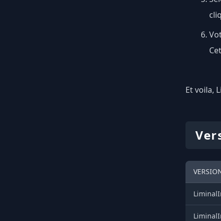
cli
Vot
Cet
Et voila, 
Ver
VERSION
LiminalI
LiminalI