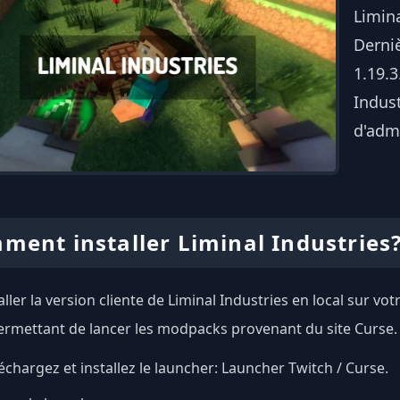
Limin
Derniè
1.19.3
Indust
d'admi
ment installer Liminal Industries
ller la version cliente de Liminal Industries en local sur vot
ermettant de lancer les modpacks provenant du site Curse.
échargez et installez le launcher:
Launcher Twitch / Curse
.