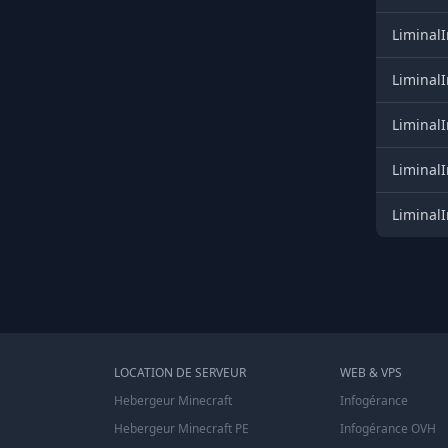
LiminalI
LiminalI
LiminalI
LiminalI
LiminalI
LOCATION DE SERVEUR
WEB & VPS
Hebergeur Minecraft
Infogérance
Hebergeur Minecraft PE
Infogérance OVH