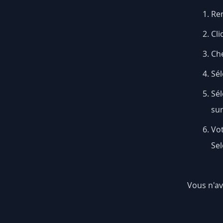
Ren
Cli
Ch
Sél
Sé
su
Vot
Sel
Vous n'av