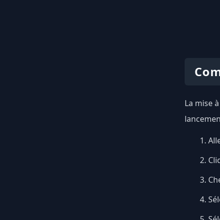
Com
La mise à
lancement
All
Cli
Ch
Sél
Sé