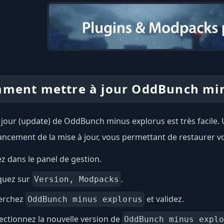
ment mettre à jour OddBunch min
 jour (update) de OddBunch minus explorus est très facil
lancement de la mise à jour, vous permettant de restaurer vo
ez dans le panel de gestion.
quez sur
.
Version, Modpacks
erchez
et validez.
OddBunch minus explorus
ectionnez la nouvelle version de
OddBunch minus explo