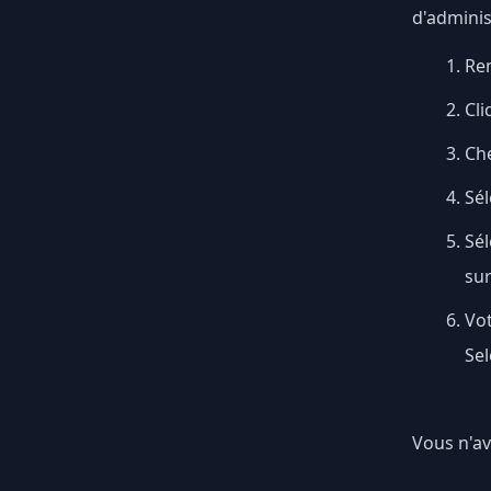
d'adminis
Ren
Cli
Ch
Sél
Sé
su
Vo
Sel
Vous n'av