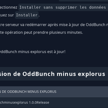
lectionnez
Installer sans supprimer les données
quez sur
.
Installer
tre serveur va redémarrer après mise à jour de OddBunch 
te opération peut prendre plusieurs minutes.
 OddBunch minus explorus est à jour!
sion de OddBunch minus explorus
N DE ODDBUNCH MINUS EXPLORUS
hminusexplorus 1.0.0Release