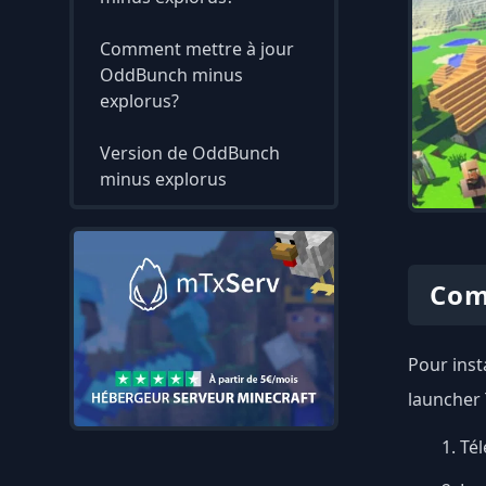
Comment mettre à jour
OddBunch minus
explorus?
Version de OddBunch
minus explorus
Com
Pour inst
launcher 
Tél