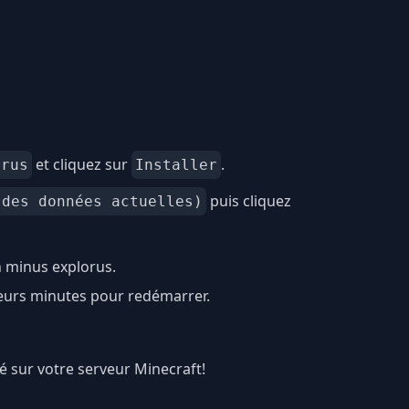
et cliquez sur
.
orus
Installer
puis cliquez
 des données actuelles)
 minus explorus.
ieurs minutes pour redémarrer.
é sur votre serveur Minecraft!