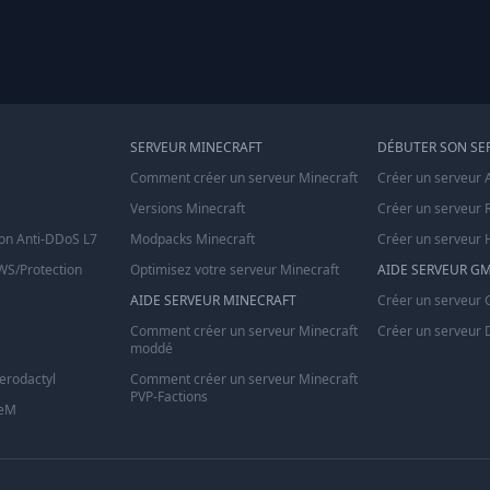
SERVEUR MINECRAFT
DÉBUTER SON SE
Comment créer un serveur Minecraft
Créer un serveur 
Versions Minecraft
Créer un serveur 
on Anti-DDoS L7
Modpacks Minecraft
Créer un serveur 
S/Protection
Optimisez votre serveur Minecraft
AIDE SERVEUR G
AIDE SERVEUR MINECRAFT
Créer un serveur
Comment créer un serveur Minecraft
Créer un serveur 
moddé
terodactyl
Comment créer un serveur Minecraft
PVP-Factions
veM