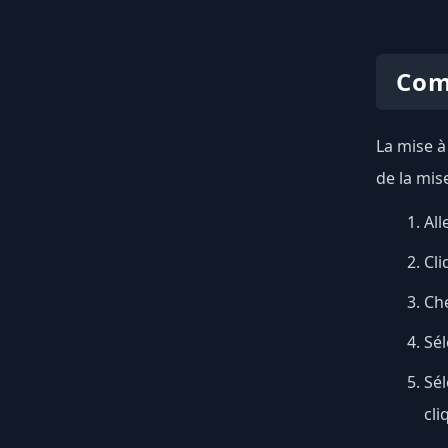
Com
La mise à
de la mis
All
Cli
Ch
Sél
Sé
cli