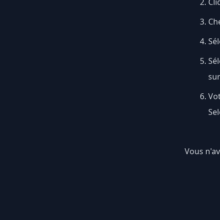
Cli
Ch
Sél
Sé
su
Vo
Sel
Vous n'av