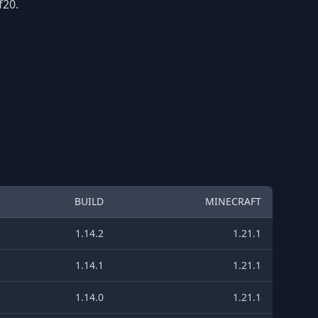
f20.
BUILD
MINECRAFT
1.14.2
1.21.1
1.14.1
1.21.1
1.14.0
1.21.1