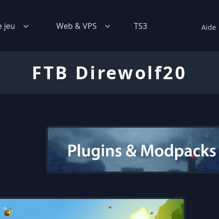
e jeu
Web & VPS
TS3
Aide
FTB Direwolf20