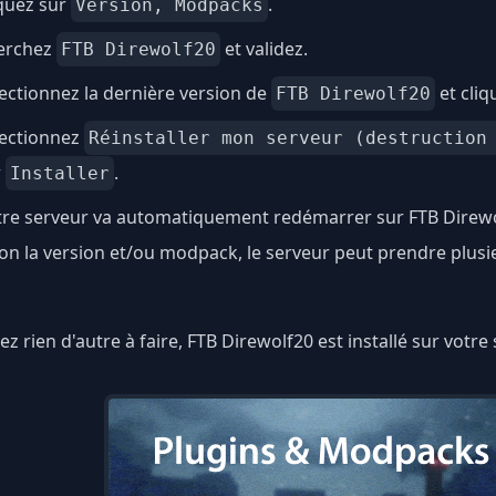
quez sur
.
Version, Modpacks
erchez
et validez.
FTB Direwolf20
ectionnez la dernière version de
et cliq
FTB Direwolf20
lectionnez
Réinstaller mon serveur (destruction
r
.
Installer
tre serveur va automatiquement redémarrer sur FTB Direwo
on la version et/ou modpack, le serveur peut prendre plus
ez rien d'autre à faire, FTB Direwolf20 est installé sur votre