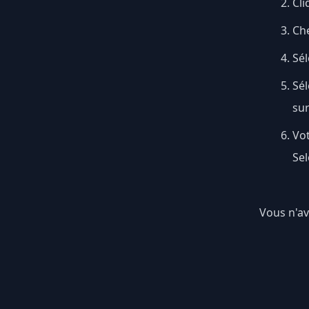
Cli
Ch
Sél
Sé
su
Vo
Sel
Vous n'av