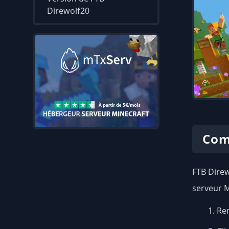
Direwolf20
Com
FTB Direw
serveur M
Ren