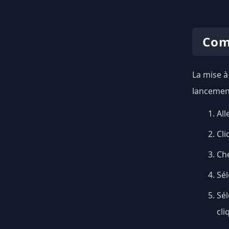
Com
La mise à
lancement
All
Cli
Ch
Sél
Sé
cli