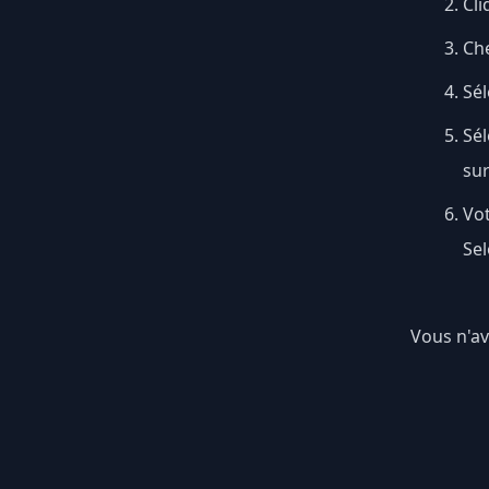
Cli
Ch
Sél
Sé
su
Vo
Sel
Vous n'av