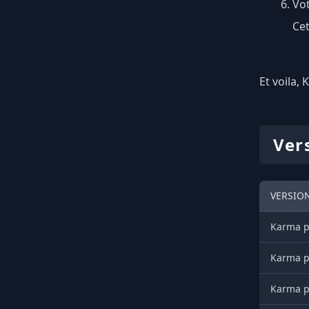
Vot
Cet
Et voila, 
Ver
VERSIO
Karma po
Karma po
Karma po