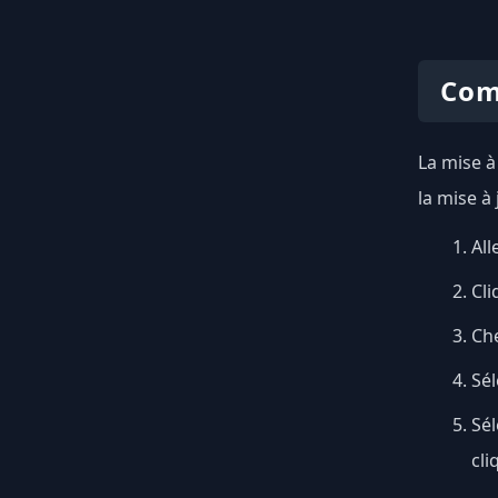
Com
La mise à
la mise à
All
Cli
Ch
Sél
Sé
cli