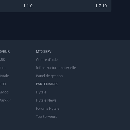
1.1.0
1.7.10
RVEUR
MTXSERV
ARK
Centre d'aide
Rust
Infrastructure matérielle
Hytale
Panel de gestion
MOD
PARTENAIRES
 GMod
Hytale
DarkRP
Hytale News
Forums Hytale
Top Serveurs