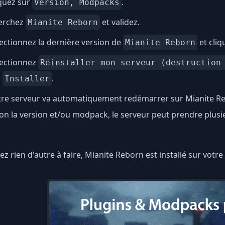
quez sur
.
Version, Modpacks
erchez
et validez.
Mianite Reborn
ectionnez la dernière version de
et cliq
Mianite Reborn
lectionnez
Réinstaller mon serveur (destruction
r
.
Installer
tre serveur va automatiquement redémarrer sur Mianite R
on la version et/ou modpack, le serveur peut prendre plus
ez rien d'autre à faire, Mianite Reborn est installé sur votr