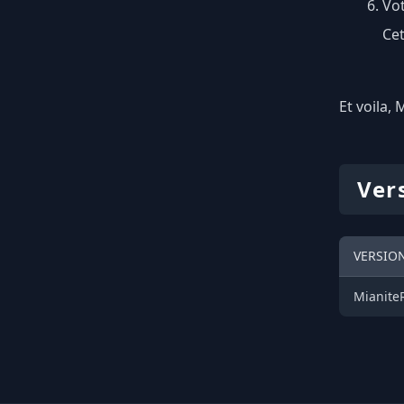
Vot
Cet
Et voila, 
Ver
VERSIO
MianiteR