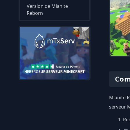
Version de Mianite
Reborn
Com
Mianite R
serveur M
Ren