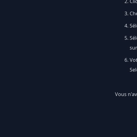
Cli
Ch
Sél
Sé
su
Vo
Sel
Vous n'av