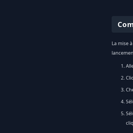
Com
La mise à
lancement
All
Cli
Ch
Sél
Sé
cli